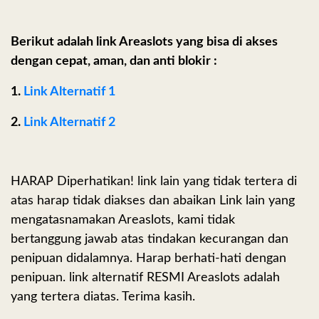
Berikut adalah link Areaslots yang bisa di akses
dengan cepat, aman, dan anti blokir :
1.
Link Alternatif 1
2.
Link Alternatif 2
HARAP Diperhatikan! link lain yang tidak tertera di
atas harap tidak diakses dan abaikan Link lain yang
mengatasnamakan Areaslots, kami tidak
bertanggung jawab atas tindakan kecurangan dan
penipuan didalamnya. Harap berhati-hati dengan
penipuan. link alternatif RESMI Areaslots adalah
yang tertera diatas. Terima kasih.