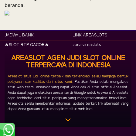
beranda.
JADWAL BANK
LINK AREASLOTS
🔥SLOT RTP GACOR🔥
zona-areaslots
AREASLOT AGEN JUDI SLOT ONLINE
TERPERCAYA DI INDONESIA
Areaslot situs judi online terbaik dan terlengkap selalu menjaga bentuk
pelayanan dan kualitas dari situs kami.
Pastikan Anda selalu mengakses
situs web resmi Areaslot yang dapat Anda cek di situs official Areaslot.
Anda dapat juga melakukan pencarian di Google untuk keyword Areaslots
agar terhindar dari situs penipuan yang mengatasnamakan brand kami.
Areaslots selalu memberikan informasi update terkait link alternatif yang
dapat Anda gunakan untuk mengakses situs web kami.