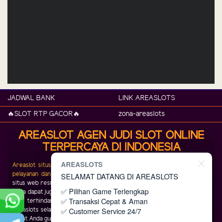
JADWAL BANK
LINK AREASLOTS
🔥SLOT RTP GACOR🔥
zona-areaslots
AREASLOT AGEN JUDI SLOT ONLINE
TERPERCAYA DI INDONESIA
AREASLOTS
Areaslot situs judi online terbaik dan terlengkap selalu menjaga bentuk
pelayanan dan kualitas dari situs kami.
Pastikan Anda selalu mengakses
SELAMAT DATANG DI AREASLOTS
situs web resmi Areaslot yang dapat Anda cek di situs official Areaslot.
✅ Pilihan Game Terlengkap
Anda dapat juga melakukan pencarian di Google untuk keyword Areaslots
✅ Transaksi Cepat & Aman
agar terhindar dari situs penipuan yang mengatasnamakan brand kami.
✅ Customer Service 24/7
Areaslots selalu memberikan informasi update terkait link alternatif yang
dapat Anda gunakan untuk mengakses situs web kami.